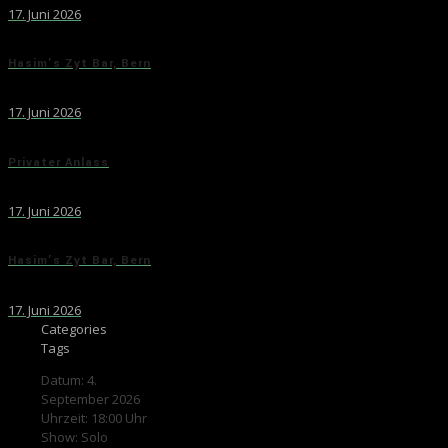
17. Juni 2026
Hasim’s Zyt Bar, Bern
17. Juni 2026
Privater Anlass
17. Juni 2026
Hasim’s Zyt Bar, Bern
17. Juni 2026
Categories
Tags
Datum:
4.
September 2026
Uhrzeit:
18:00 Uhr
Show:
Solo