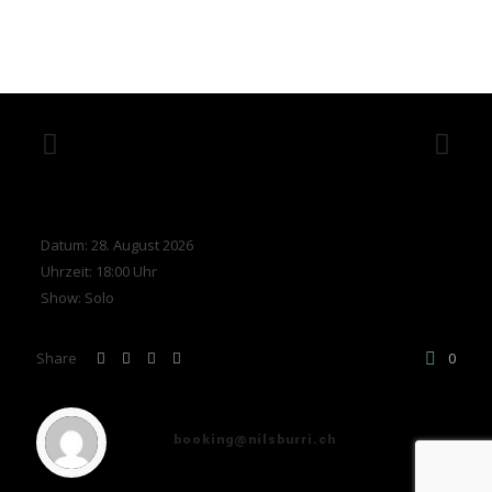
Datum:
28. August 2026
Uhrzeit:
18:00 Uhr
Show:
Solo
Share
0
booking@nilsburri.ch