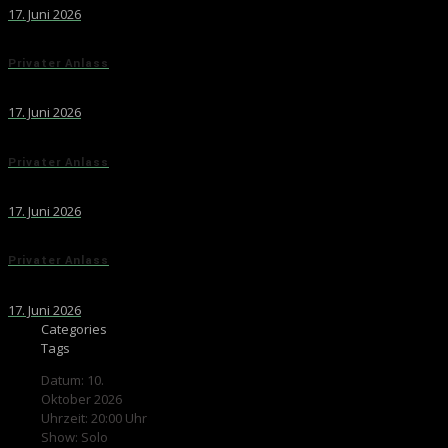
17. Juni 2026
Privater Anlass
17. Juni 2026
Privater Anlass
17. Juni 2026
Privater Anlass
17. Juni 2026
Categories
Tags
Datum:
10.
Oktober 2026
Uhrzeit:
20:00 Uhr
Show:
Solo