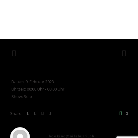
Datum:
9. Februar 2023
Uhrzeit:
00:00 Uhr - 00:00 Uhr
Show:
Solo
Share
0
booking@nilsburri.ch